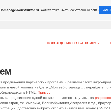
Homepage-Konstruktor.ru
. Хотите тоже иметь собственный сайт?
ЗАР
ПОХОЖДЕНИЯ ПО БИТКОИНУ
ием
ля продвижения партнерских программ и рекламы своих инфо-прод
ии в левой колонке найдете ,,Мои веб-страницы,, , перейдете по н
разбирающихся в HTML.
Пример
ить за продвижение одной ссылки, ее можно ,,крутить,, на
разреше
ровня стран, т.е. Америка, Великобритания,Австралия и т.д., брау
гистрации, достаточно выбрать сколько визитов вам нужно ( х5 х20 х