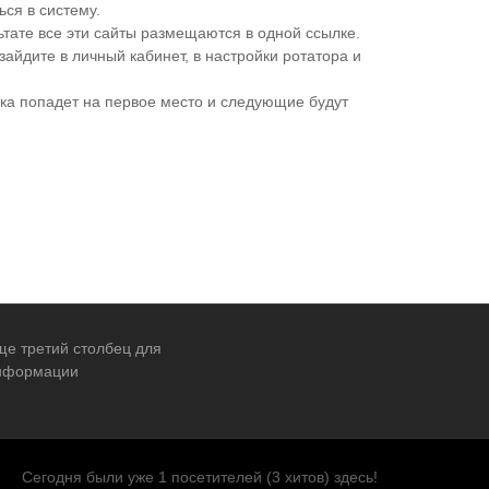
ься в систему.
льтате все эти сайты размещаются в одной ссылке.
зайдите в личный кабинет, в настройки ротатора и
лка попадет на первое место и следующие будут
ще третий столбец для
нформации
Сегодня были уже 1 посетителей (3 хитов) здесь!