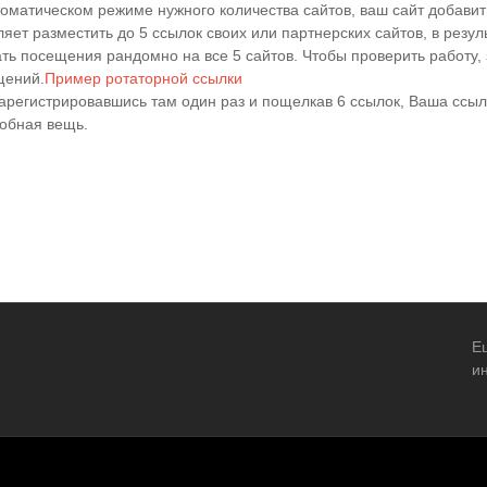
томатическом режиме нужного количества сайтов, ваш сайт добавит
ляет разместить до 5 ссылок своих или партнерских сайтов, в резу
ть посещения рандомно на все 5 сайтов. Чтобы проверить работу, 
щений.
Пример ротаторной ссылки
зарегистрировавшись там один раз и пощелкав 6 ссылок, Ваша ссы
добная вещь.
Е
и