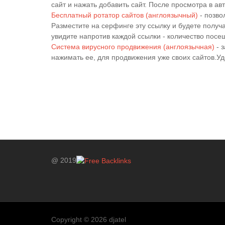
сайт и нажать добавить сайт. После просмотра в ав
Бесплатный ротатор сайтов (англоязычный)
- позво
Разместите на серфинге эту ссылку и будете получа
увидите напротив каждой ссылки - количество посе
Система вирусного продвижения (англоязычная)
- 
нажимать ее, для продвижения уже своих сайтов.У
@ 2019
Copyright © 2026 djatel